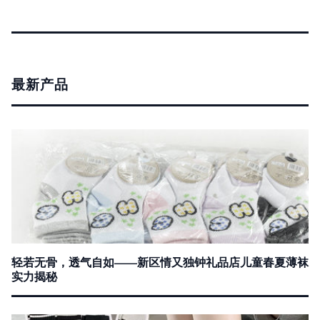
最新产品
轻若无骨，透气自如——新区情又独钟礼品店儿童春夏薄袜
实力揭秘