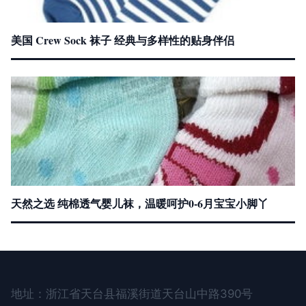
美国 Crew Sock 袜子 经典与多样性的贴身伴侣
天然之选 纯棉透气婴儿袜，温暖呵护0-6月宝宝小脚丫
地址：浙江省天台县福溪街道天台山中路390号