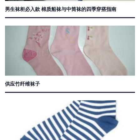
男生袜柜必入款 棉质船袜与中筒袜的四季穿搭指南
供应竹纤维袜子