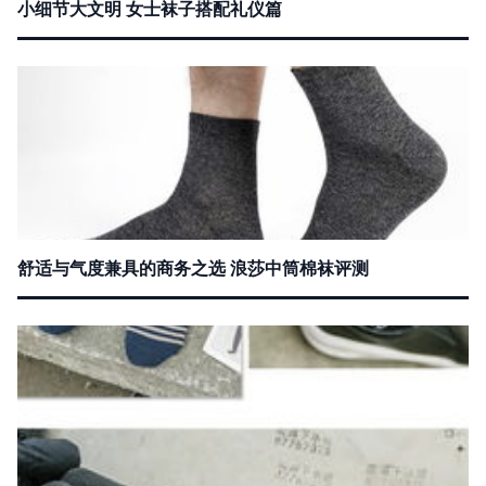
小细节大文明 女士袜子搭配礼仪篇
舒适与气度兼具的商务之选 浪莎中筒棉袜评测