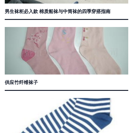
男生袜柜必入款 棉质船袜与中筒袜的四季穿搭指南
供应竹纤维袜子