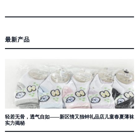
最新产品
轻若无骨，透气自如——新区情又独钟礼品店儿童春夏薄袜
实力揭秘