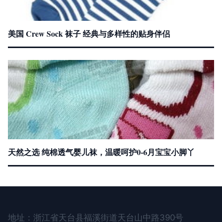
美国 Crew Sock 袜子 经典与多样性的贴身伴侣
天然之选 纯棉透气婴儿袜，温暖呵护0-6月宝宝小脚丫
地址：浙江省天台县福溪街道天台山中路390号