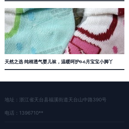
天然之选 纯棉透气婴儿袜，温暖呵护0-6月宝宝小脚丫
地址：浙江省天台县福溪街道天台山中路390号
电话：1396710**