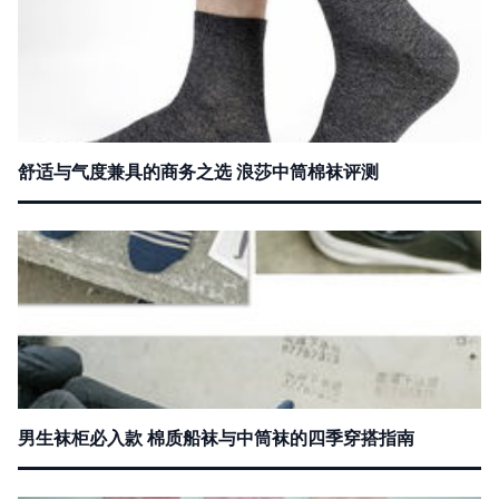
舒适与气度兼具的商务之选 浪莎中筒棉袜评测
男生袜柜必入款 棉质船袜与中筒袜的四季穿搭指南